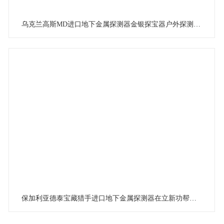
乌克兰高斯MD进口地下金属探测器金银探宝器户外探测测试
保加利亚德泰宝藏猎手进口地下金属探测器在立新功帮助客户成功找