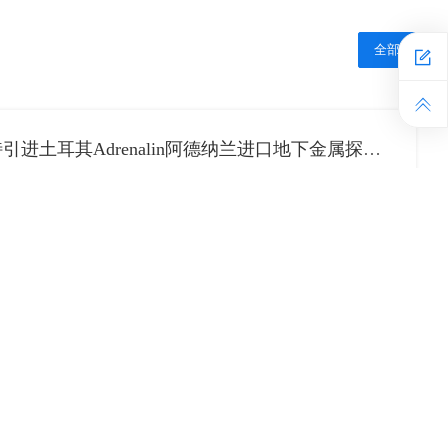
全部
郑州达特引进土耳其Adrenalin阿德纳兰进口地下金属探测器仪器设备
-18PRO可视探地成像仪
的种类究竟有哪些呢？
探测仪可以分为金属探测仪、地下探测仪、成像测试仪三种，地下探测仪和成像测试仪现在大多是用现代材料制成的，更多的是作为比较器材。而金属探测仪则是我国古代探测仪技艺的巅峰，直至今日一把制作精良的金属探测仪也不亚于现代材料制成的探测仪。 金属探测仪是采用铝镁合金、磁铁探头、红外探测灯等材料进过上百道工序加工制作而成的，其难度技术之高，制
宝成瘾，终于挖到大宝藏，发财了！