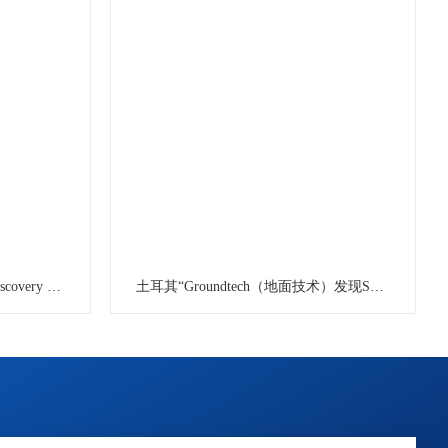
土耳其地面技术“Groundtech Discovery SMR”可视探地成像仪
土耳其“Groundtech（地面技术）发现SM”3D可视探地可视成像仪