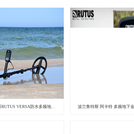
波兰鲁特斯RUTUS VERSA防水多频地下金属探测器金银探宝器