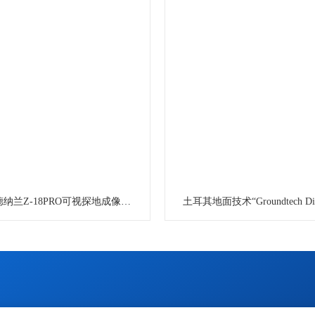
土耳其阿德纳兰Z-18PRO可视探地成像仪 进口地下金属探测器