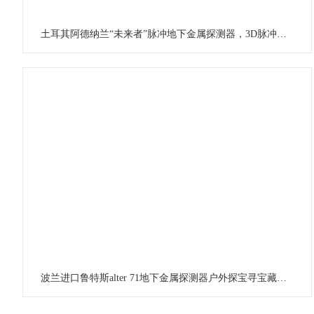
土耳其阿德纳兰“未来者”脉冲地下金属探测器，3D脉冲成像探测仪户外实测灵敏度开准稳
波兰进口鲁特斯alter 71地下金属探测器户外探宝寻宝藏是你的好帮