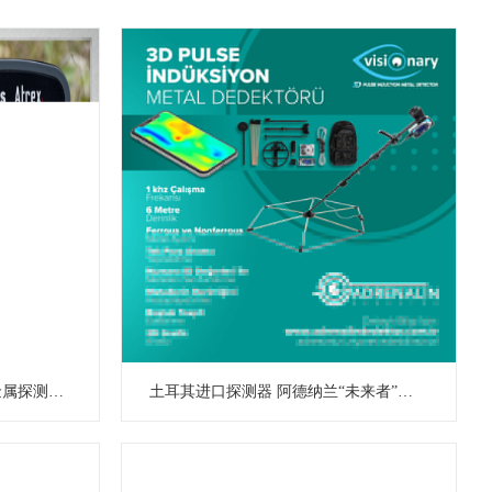
波兰鲁特斯 阿卡特 多频地下金属探测器金银探宝器
土耳其进口探测器 阿德纳兰“未来者”脉冲3D成像探测器