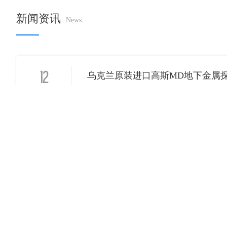
新闻资讯
News
12
乌克兰原装进口高斯MD地下金属
2022-02
23
地下金属探测器不工作教你如何初
2021-04
21
是什么决定探测器的深度