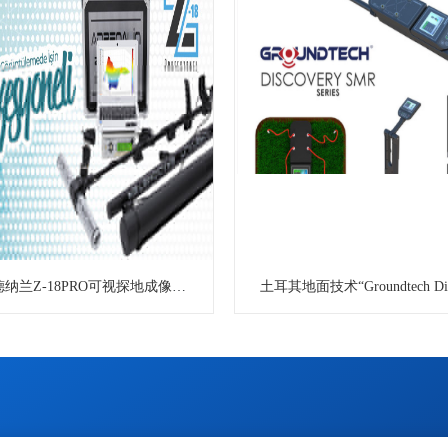
土耳其阿德纳兰Z-18PRO可视探地成像仪 进口地下金属探测器