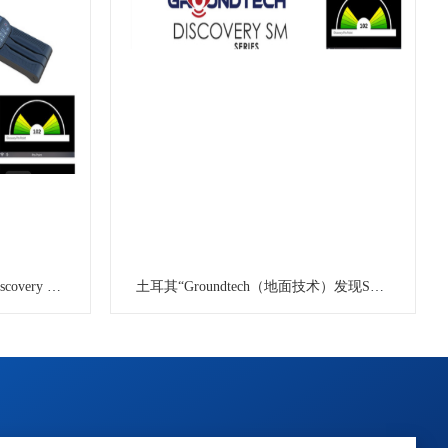
土耳其地面技术“Groundtech Discovery SMR”可视探地成像仪
土耳其“Groundtech（地面技术）发现SM”3D可视探地可视成像仪