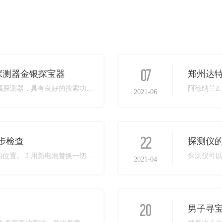
07
探测器金银探宝器
乌克兰进口MarsMD探测器，高斯MD系列金属探测器，具有良好的搜索功能，如人体工程学设计，超轻重量，紧凑和可靠的建设质量。 Gauss MD是一种具有直接数字信号处理(DSP)的新金属探测器)。高斯MD操作的基本原理是感应平衡(IB)，它是通过在探测器搜索线圈中使用两个感应线圈（发射机和接收机线圈）来实现的。 当金属物体出现在这个线圈附近时，感应平衡被破坏，这导致接收线圈输出的不平衡信号。 这个信号被传输到控制箱，在那里它被电子处理，然后被呈现给操作员。 探测器使用一个16kHz的主工作频率和另一个48kHz的主工作频率（用于搜索小目标）。 LF1、LF2、LF3、LF4、LF5是探测器的主要工作频率，其值在15.8kHz-16.2kHz范围内。 除了主频外，探测器还能在附加的高频，高频率HF1到HF5下工作。 高频值在47.8kHz-48.2kHz范围内。每组(LF和HF)各有5个不同的频率-调谐噪声和相互干扰。应该注意的是，LF1、HF1频率通过线圈的电流流量减少了50%，LF2、HF2频率下降了25。 当地面的影响很大，探测器不能正确地平衡地面时，建议减少电流流动。 在高频下，地面影响将比在低频下工作时更显著。 如果土壤条件允许，HF更适合检测小金和青铜物体以及其他目标ID值较低的物品。
阿德纳兰Z
2021-06
22
步检查
探测仪
一、地下金属探测器 1.保证电池安装在正确的位置。 2.用新电池替换一切旧电池。 二、不规则声响或方针ID光标移动 1.保证您的查找线圈结实连接并且线圈严密缠绕在杆上。 2.保证您没有在室内运用探测器或发现金属量过多。 3.下降灵敏度设置。 4.确认您是否接近其他金属探测器 或其他金属结构，如电力线，铁丝网，等。（留意：铁方针或许导致不稳定的声响或方针I
2021-04
20
男子寻