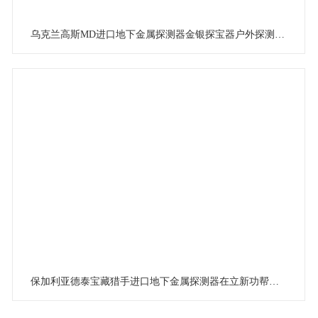
乌克兰高斯MD进口地下金属探测器金银探宝器户外探测测试
保加利亚德泰宝藏猎手进口地下金属探测器在立新功帮助客户成功找