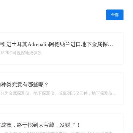
全部
郑州达特引进土耳其Adrenalin阿德纳兰进口地下金属探测器仪器设备
-18PRO可视探地成像仪
的种类究竟有哪些呢？
探测仪可以分为金属探测仪、地下探测仪、成像测试仪三种，地下探测仪和成像测试仪现在大多是用现代材料制成的，更多的是作为比较器材。而金属探测仪则是我国古代探测仪技艺的巅峰，直至今日一把制作精良的金属探测仪也不亚于现代材料制成的探测仪。 金属探测仪是采用铝镁合金、磁铁探头、红外探测灯等材料进过上百道工序加工制作而成的，其难度技术之高，制
宝成瘾，终于挖到大宝藏，发财了！