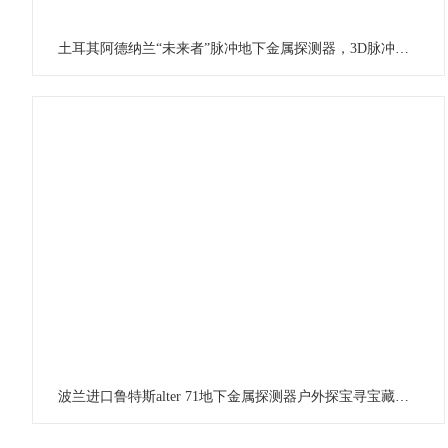
土耳其阿德纳兰“未来者”脉冲地下金属探测器，3D脉冲成像探测仪户外实测灵敏度开准稳
波兰进口鲁特斯alter 71地下金属探测器户外探宝寻宝藏是你的好帮