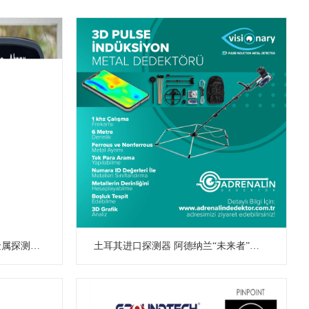
波兰鲁特斯 阿卡特 多频地下金属探测器金银探宝器
土耳其进口探测器 阿德纳兰“未来者”脉冲3D成像探测器